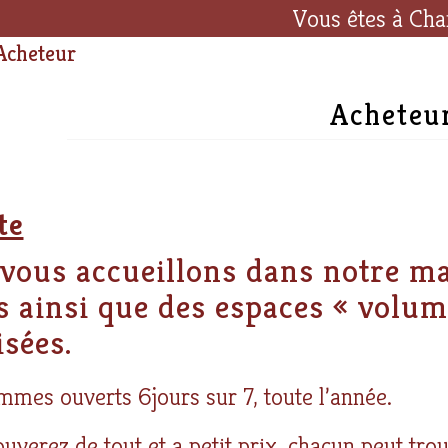
Vous êtes à Cha
Acheteur
Acheteu
te
vous accueillons dans notre m
s ainsi que des espaces « volumi
isées.
mes ouverts 6jours sur 7, toute l’année.
uverez de tout et a petit prix, chacun peut tr