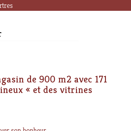
rtres
r
agasin de 900 m2 avec 171
neux « et des vitrines
ouver son bonheur