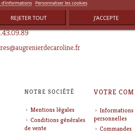
 d'informations
Personnaliser les cookies
i au samedi 10h-18h30
REJETER TOUT
J'ACCEPTE
.43.09.89
res@augrenierdecaroline.fr
NOTRE SOCIÉTÉ
VOTRE COM
Mentions légales
Informations
personnelles
Conditions générales
de vente
Commandes