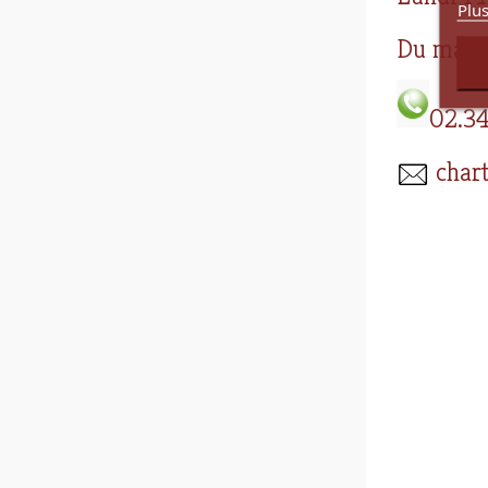
Plus
Du mard
02.34
chart