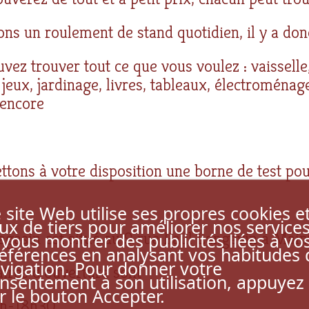
ns un roulement de stand quotidien, il y a don
vez trouver tout ce que vous voulez : vaisselle,
 jeux, jardinage, livres, tableaux, électroménage
 encore
tons à votre disposition une borne de test pour
 site Web utilise ses propres cookies e
ux de tiers pour améliorer nos service
gasin est situé au 9 rue Paul Langevin à Mainvi
 vous montrer des publicités liées à vo
éférences en analysant vos habitudes 
vigation. Pour donner votre
ires d’ouverture sont
nsentement à son utilisation, appuyez
r le bouton Accepter.
4h-18h30