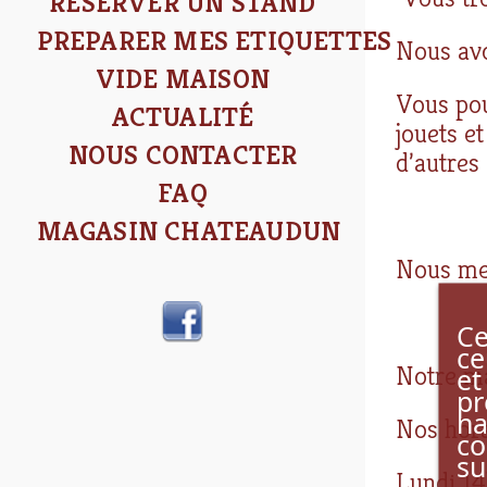
RÉSERVER UN STAND
PREPARER MES ETIQUETTES
Nous avo
VIDE MAISON
Vous pou
ACTUALITÉ
jouets et
NOUS CONTACTER
d’autres
FAQ
MAGASIN CHATEAUDUN
Nous met
Facebook
Ce
ce
Notre ma
et
pr
na
Nos hora
co
su
Lundi 1