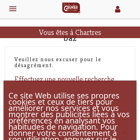

Vous êtes à Chartres
baz
Veuillez nous excuser pour le
désagrément.
Effectuez une nouvelle recherche
Ce site Web utilise ses propres
cookies et ceux de tiers pour
améliorer nos services et vous
montrer des publicités liées à vos
préférences en analysant vos
habitudes de navigation. Pour
donner votre consentement à

NOTRE SOCIÉTÉ
son utilisation, appuyez sur le