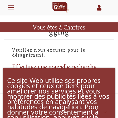

Vous êtes à Chartres
gging
Veuillez nous excuser pour le
désagrément.
Effectuez une nouvelle recherche
Ce site Web utilise ses propres
cookies et ceux de tiers pour
améliorer nos services et vous
montrer des publicités liées à vos
préférences en analysant vos
habitudes de navigation. Pour
donner votre consentement à

NOTRE SOCIÉTÉ
son utilisation, appuyez sur le