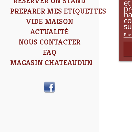
RÉSERVER UN STAND
et
pr
PREPARER MES ETIQUETTES
na
co
VIDE MAISON
su
ACTUALITÉ
Plus
NOUS CONTACTER
FAQ
MAGASIN CHATEAUDUN
Facebook