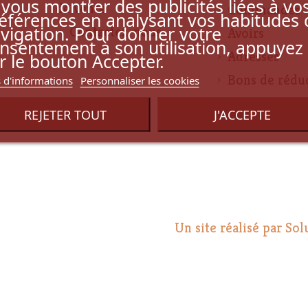
 vous montrer des publicités liées à vo
de vente
Commandes
éférences en analysant vos habitudes 
vigation. Pour donner votre
Contactez-nous
Avoirs
nsentement à son utilisation, appuyez
Adresses
r le bouton Accepter.
Bons de rédu
 d'informations
Personnaliser les cookies
REJETER TOUT
J'ACCEPTE
Un site réalisé par Sol