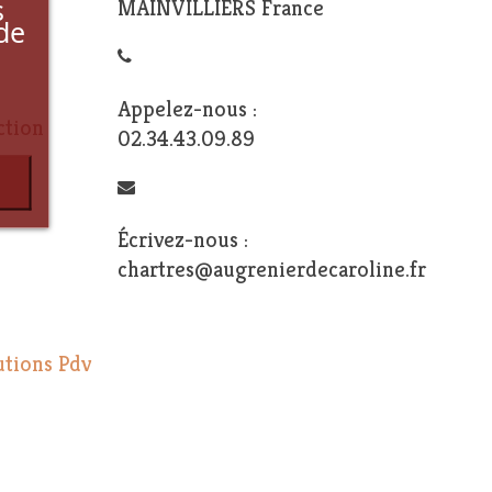
s
MAINVILLIERS France
de
Appelez-nous :
ction
02.34.43.09.89
Écrivez-nous :
chartres@augrenierdecaroline.fr
utions Pdv