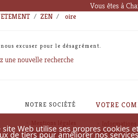
Vous êtes à Cha
VETEMENT
ZEN
oire
 nous excuser pour le désagrément.
z une nouvelle recherche
NOTRE SOCIÉTÉ
VOTRE COM
Mentions légales
Informations
 site Web utilise ses propres cookies e
personnelles
ux de tiers pour améliorer nos service
Conditions générales